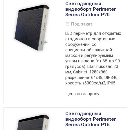
изображения;
Светодиодный
видеоборт Perimeter
прочность и малая травмоопасность;
Series Outdoor P20
оперативность подготовки и смены контента;
легкость монтажа/демонтажа и обслуживания.
Под заказ
LED периметр для открытых
стадионов и спортивных
сооружений, со
специальной защитной
маской и регулируемым
углом наклона (от 65 до 90
градусов). Шаг пикселя 20
мм, Cabinet: 1280х960,
разрешение: 64х48, DIP346,
яркость ≥6000cd/м2, IP65.
Цена по запросу
Светодиодный
видеоборт Perimeter
Series Outdoor P16