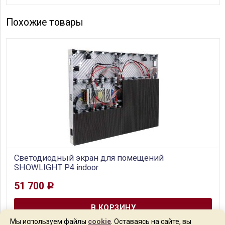
≥5000cd/м2, 1/6 scan., класс защиты IP65.
Похожие товары
Светодиодный экран для помещений
SHOWLIGHT P4 indoor
51 700
Р
В наличии
Светодиодный экран с углом обзора 140° / 140° ± 10.
Шаг пикселя: 4 мм, фронтальным типом монтажа и
Мы используем файлы
cookie
. Оставаясь на сайте, вы
обслуживания. Размер модуля : 320х160 мм , кабинет: