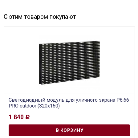
С этим товаром покупают
Светодиодный модуль для уличного экрана P6,66
PRO outdoor (320x160)
1 840
Р
В наличии
модуль светодиодного экрана для улиц размером
320мм х 160 мм, шаг пикселя: 6 мм, SMD2525, яркость