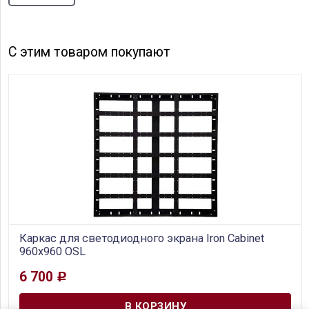
С этим товаром покупают
Каркас для светодиодного экрана Iron Cabinet
960x960 OSL
6 700
Р
В наличии
Упрощенный металлический корпус без задней крышки​