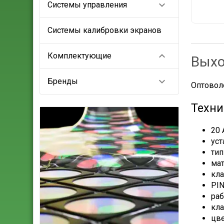

Системы управления
Системы калибровки экранов

Комплектующие
Выхо

Бренды
Оптовол
Техни
20 
уст
тип
мат
кла
PIN
раб
кла
цве