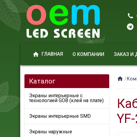
+
+

ГЛАВНАЯ
О КОМПАНИИ
ЗАКАЗ И

/
Ком
Каталог
Экраны интерьерные с
Ка
технологией GOB (клей на плате)
YF-
Экраны интерьерные SMD
Экраны наружные