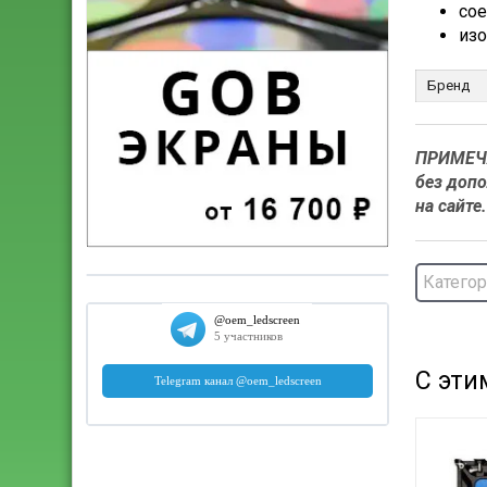
сое
изо
Бренд
ПРИМЕЧА
без допо
на сайте
Категор
С эти