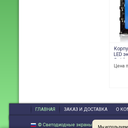
Корпу
LED э
Outdo
DXJE
Цена п
Под
Тонкий
алюмин
улично
640х64
ГЛАВНАЯ
ЗАКАЗ И ДОСТАВКА
О К
160мм
(P2.5/
IP65, 
©
Светодиодные экраны
,
2014 - 2026
- пр
Мы используе