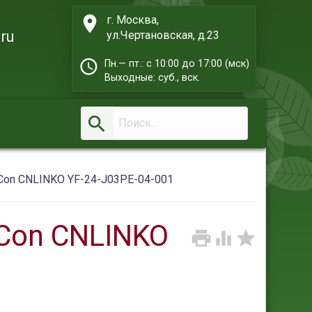

г. Москва,
ru
ул.Чертановская, д.23

Пн.— пт.: с 10:00 до 17:00 (мск)
Выходные: суб., вск.

on CNLINKO YF-24-J03PE-04-001
Con CNLINKO


