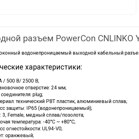
дной разъем PowerCon CNLINKO Y
оконный водонепроницаемый выходной кабельный разъем 
ческие характеристики:
A / 500 В/ 2500 В;
ановочное отверстие: 24 мм;
 соединителя: plug;
ериал: технический PBT пластик, алюминиевый сплав;
сс защиты: IP65 (водонепроницаемый);
: 3, Female, медный сплав/позолота;
очая температура: -40°C ~ +80°C;
сс огнестойкости: UL94-V0;
т: оранжевый;