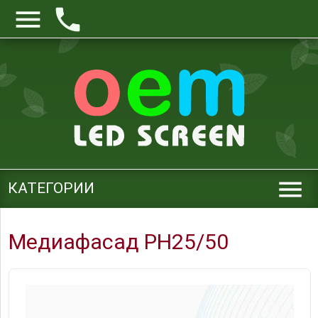



КАТЕГОРИИ
Медиафасад PH25/50